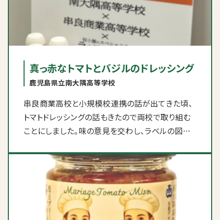
となっています。
真っ赤なトマトとバジルのドレッシング
鹿児島県立南大隅高等学校
串良商業高校と小規模校連携の話が出てきた頃、
トマトドレッシングの話もきたので両校で取り組む
ことにしました。味の意見を交わし、ラベルの図案
を生徒が考えました。両校の取り組みが分かるよう
に、お互いの制服を着たキャラクターを左右に配置
しました。 最初は市販のトマトピューレを使用して
いましたが、地元のトマト農家さんのご厚意で皮が
裂けかけたような通常では市場にでない廃棄され
るものを提供していただきエコな取り組みができ