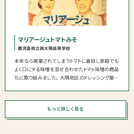
るようになりました。
マリアージュトマトみそ
鹿児島県立南大隅高等学校
本来なら廃棄されてしまうトマトに着目し家庭でも
よく口にする味噌を混ぜ合わせたトマト味噌の商品
化に取り組みました。 大隅地区のドレッシング屋
「仮小屋のスペシャリテ ラ・エスプリ」様とグリー
ンファーム根占プラネット様のご協力を得て、鹿児
島土産の定番である豚みそをヒントに、開発しまし
もっと詳しく見る
た。味については試食の感想を伝えた程度ですが、
ラベルつくりはＡＩも活用しながら、制作しました。
本校創立100周年という節目に商品化できました。