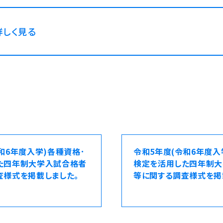
詳しく見る
和6年度入学)各種資格･
令和5年度(令和6年度入
た四年制大学入試合格者
検定を活用した四年制
査様式を掲載しました。
等に関する調査様式を掲