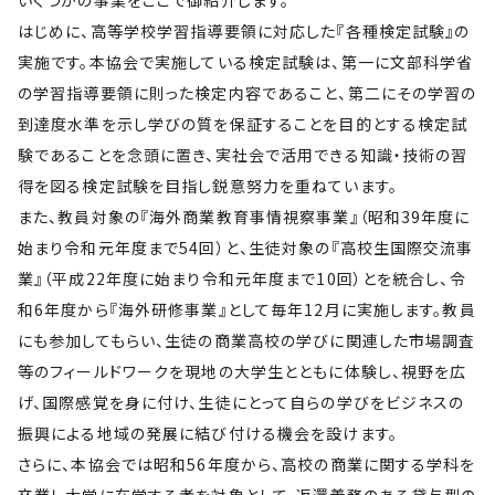
いくつかの事業をここで御紹介します。
はじめに、高等学校学習指導要領に対応した『各種検定試験』の
実施です。本協会で実施している検定試験は、第一に文部科学省
の学習指導要領に則った検定内容であること、第二にその学習の
到達度水準を示し学びの質を保証することを目的とする検定試
験であることを念頭に置き、実社会で活用できる知識・技術の習
得を図る検定試験を目指し鋭意努力を重ねています。
また、教員対象の『海外商業教育事情視察事業』（昭和39年度に
始まり令和元年度まで54回）と、生徒対象の『高校生国際交流事
業』（平成22年度に始まり令和元年度まで10回）とを統合し、令
和6年度から『海外研修事業』として毎年12月に実施します。教員
にも参加してもらい、生徒の商業高校の学びに関連した市場調査
等のフィールドワークを現地の大学生とともに体験し、視野を広
げ、国際感覚を身に付け、生徒にとって自らの学びをビジネスの
振興による地域の発展に結び付ける機会を設けます。
さらに、本協会では昭和56年度から、高校の商業に関する学科を