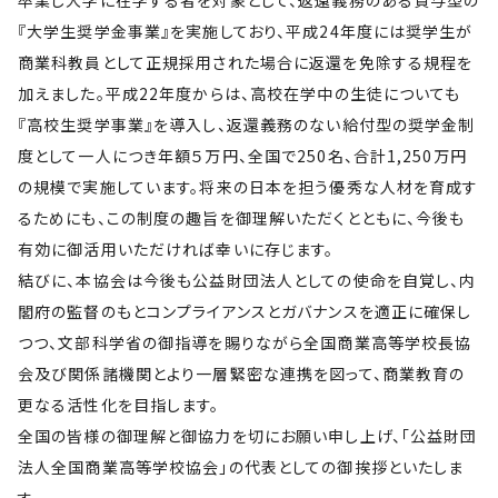
卒業し大学に在学する者を対象として、返還義務のある貸与型の
『大学生奨学金事業』を実施しており、平成24年度には奨学生が
商業科教員として正規採用された場合に返還を免除する規程を
加えました。平成22年度からは、高校在学中の生徒についても
『高校生奨学事業』を導入し、返還義務のない給付型の奨学金制
度として一人につき年額５万円、全国で250名、合計1,250万円
の規模で実施しています。将来の日本を担う優秀な人材を育成す
るためにも、この制度の趣旨を御理解いただくとともに、今後も
有効に御活用いただければ幸いに存じます。
結びに、本協会は今後も公益財団法人としての使命を自覚し、内
閣府の監督のもとコンプライアンスとガバナンスを適正に確保し
つつ、文部科学省の御指導を賜りながら全国商業高等学校長協
会及び関係諸機関とより一層緊密な連携を図って、商業教育の
更なる活性化を目指します。
全国の皆様の御理解と御協力を切にお願い申し上げ、「公益財団
法人全国商業高等学校協会」の代表としての御挨拶といたしま