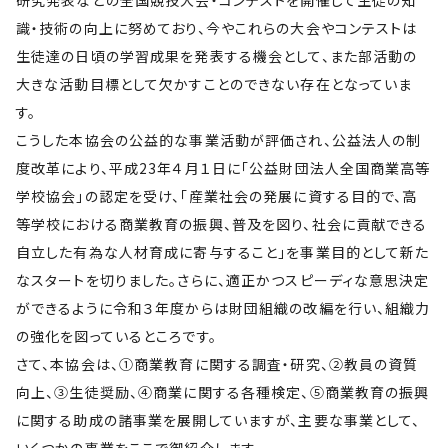
研究発表などの全国競技大会・コンテストを開催して生徒の知
識・技術の向上に努めており、今やこれらの大会やコンテストは
生徒達の日頃の学習成果を発表する機会として、また部活動の
大きな活動目標として欠かすことのできない存在となっていま
す。
こうした本協会の公益的な事業活動が評価され、公益法人の制
度改革により、平成23年４月１日に「公益財団法人全国商業高等
学校協会」の認定を受け、「産業社会の発展に資する目的で、高
等学校における商業教育の振興、普及を図り、社会に貢献できる
自立した有為な人材育成に寄与すること」を事業目的として新た
なスタートを切りました。さらに、適正かつスピーディな意思決定
ができるように令和３年度からは財団組織の改編を行い、組織力
の強化を図っているところです。
さて、本協会は、①商業教育に関する調査・研究、②教員の資質
向上、③生徒奨励、④商業に関する各種検定、⑤商業教育の振興
に関する助成の諸事業を展開していますが、主要な事業として、