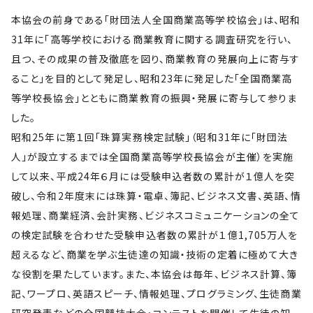
本協会の前身である「財団法人全国商業高等学校協会」は、昭和
31年に「高等学校における商業教育に関する調査研究を行い、
且つ、その成果の普及徹底を図り、商業教育の発展向上に寄与す
ること」を目的として発足し、昭和23年に発足した「全国商業高
等学校長協会」とともに商業教育の振興・発展に寄与して参りま
した。
昭和25年に第１回「珠算実務検定試験」（昭和31年に「財団法
人」が設立するまでは全国商業高等学校長協会が主催）を実施
して以来、平成24年６月には受験申込者数の累計が１億人を突
破し、令和2年度末には珠算・電卓、簿記、ビジネス文書、英語、情
報処理、商業経済、会計実務、ビジネスコミュニケーションの全て
の検定試験を合わせた受験申込者数の累計が１億1,705万人を
超えるなど、商業を学ぶ生徒達の知識・技術の定着に極めて大き
な役割を果たしています。また、本協会は毎年、ビジネス計算、簿
記、ワープロ、英語スピーチ、情報処理、プログラミング、生徒商業