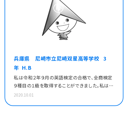
とても嬉しく思います。 高校入学当初は、「私に
そこで昼休みや放課後に先生に時間を割いてい
できるはずがない」と、９冠達成すら目標としてい
ただいて、基本的な知識から勉強を始めました。
ませんでした。ですが、１年生の頃から積極的に受
検定日までに解けるようになるのか不安でした
検をする環境を先生方がつくってくださったため、
が、先生の分かりやすいご指導のおかげで少しず
全商の検定に１つ、また１つと合格していくうちに、
つ解けるようになりました。検定当日には心に余
もっと上を目指したい、多くの検定に挑戦したい、
裕をもって受験することができ、合格が分かったと
と思うようになりました。 私は、進学コースに
きは本当に安心しました。 私は検定取得を通して
兵庫県 尼崎市立尼崎双星高等学校 3
在籍しているので、授業では習わない科目が多く、
粘り強く努力することの大切さを改めて感じるこ
年 H.B
自力で勉強をする必要がありました。特に、情報
とができました。検定の勉強をしているとき、あま
私は令和２年９月の英語検定の合格で、全商検定
処理検定ビジネス情報部門では、聞き慣れない専
りの大変さ、難しさにもう無理だと心が折れそうに
９種目の１級を取得することができました。私は、
門用語や複雑な関数に、なかなか応用が利かず、
なることが何度もありましたが、そのたびに２年生
入学当初から９冠をとることを目標にしていたの
何度問題を解き直し勉強しても点数が伸びなか
で全９種目を達成したい、という自分の目標を思
2020.10.01
で、合格がわかったときはとても嬉しかったです。
ったため、心が折れそうになることもありました。
い出して何とか頑張ることができました。また、先
私が取得するのに最も苦労した検定は、英語検定
ですが、そのようなときに分からないところを教え
生方や家族の支えもとても力になりました。これ
です。私は英語が得意ではありません。リスニング
合い、高め合えるクラスメイトがいたことはもちろ
からは検定取得を通して学んだことや、支えてく
や長文を読むことが苦手で何回も検定に落ちまし
ん、昼休みや放課後を利用して個別に指導をして
れた方々への感謝の気持ちを忘れずに、３年生で