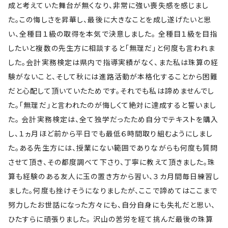
成と考えていた舞台が無くなり、非常に強い喪失感を感じまし
た。この悔しさを昇華し、最後に大きなことを成し遂げたいと思
い、全種目１級の取得を本気で決意しました。 全種目１級を目指
したいと複数の先生方に相談すると「無理だ」と何度も言われま
した。会計実務検定は県内で指導実績がなく、また私は珠算の経
験がないこと、そして秋には進路活動が本格化することから困難
だと心配して頂いていたためです。それでも私は諦めませんでし
た。「無理だ」と言われたのが悔しくて絶対に達成すると誓いまし
た。 会計実務検定は、全て独学だったため自分でテキストを購入
し、１ヵ月ほど前から平日でも最低６時間取り組むようにしまし
た。ある先生方には、授業にない範囲でありながらも何度も質問
させて頂き、その都度調べて下さり、丁寧に教えて頂きました。珠
算も経験のある友人に玉の置き方から習い、３カ月間毎日練習し
ました。何度も挫けそうになりましたが、ここで諦めてはここまで
努力したお世話になった方々にも、自分自身にも失礼だと思い、
ひたすらに頑張りました。 沢山の苦労を経て挑んだ最後の珠算