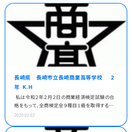
長崎県 長崎市立長崎商業高等学校 2
年 K.H
私は令和２年２月２日の商業経済検定試験の合
格をもって、全商検定全９種目１級を取得すること
ができました。長崎県で２年生のうちに全９種目１
2020.02.02
級を達成している人はおらず、それを目標に日々
努力してきたので、合格が分かった時はとても嬉