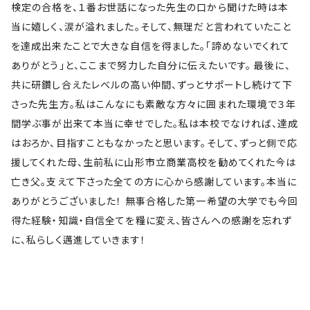
検定の合格を、１番お世話になった先生の口から聞けた時は本
当に嬉しく、涙が溢れました。そして、無理だと言われていたこと
を達成出来たことで大きな自信を得ました。「諦めないでくれて
ありがとう」と、ここまで努力した自分に伝えたいです。 最後に、
共に研鑽し合えたレベルの高い仲間、ずっとサポートし続けて下
さった先生方。私はこんなにも素敵な方々に囲まれた環境で３年
間学ぶ事が出来て本当に幸せでした。私は本校でなければ、達成
はおろか、目指すこともなかったと思います。そして、ずっと側で応
援してくれた母、生前私に山形市立商業高校を勧めてくれた今は
亡き父。支えて下さった全ての方に心から感謝しています。本当に
ありがとうございました！ 無事合格した第一希望の大学でも今回
得た経験・知識・自信全てを糧に変え、皆さんへの感謝を忘れず
に、私らしく邁進していきます！