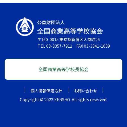
た。最初、長文問題は自分の分からない単語ばか
くださる先生方がいたことは、私にとって検定合
の進路実現に向けて努力していきたいと思いま
りで、繰り返し意味を調べました。何回も調べた単
格への大きな支えとなりました。珠算検定におい
す。
語を集めた単語帳を作り、自分が覚えていない単
ては、全く経験も知識もない状態からのスタート
語を集中的に勉強しました。また、英語の先生に
でしたが、基礎から先生が丁寧に指導をしてくだ
問題の解説をしていだだきました。そして英語検
さったため、自信を持って検定に臨むことができ
〒160-0015 東京都新宿区大京町26
定に合格することができました。私はたくさんの検
ました。３年生になり、進路実現との両立の難しさ
TEL 03-3357-7911 FAX 03-3341-1039
定に挑戦して、最後まで諦めず努力することの大
から、全科目合格を目標に据えることを決心でき
切さを学びました。９冠をとれたのは熱心に指導
ずにいたときも、先生方が背中を押してくださった
してくださった先生、検定をとるために支えてくれ
ため、最後まで諦めずに取り組むことができたの
全国商業高等学校長協会
た家族がいたからです。高校で学んだことを活か
だと思います。 以前、長崎県内で初めて２年時
し、大学生活を頑張っていきたいです。
での９種目１級合格を達成された先輩の背中を追
個人情報保護方針
お問い合わせ
いかけるうちに、努力を重ね、目標を確実に達成し
Copyright © 2023 ZENSHO. All rights reserved.
ていく喜びや、自ら学びを深める楽しさを感じられ
るようになりました。検定合格を目指す中で培っ
た、学びに対する積極的な姿勢は、大学進学後の
学びにも活かしていきたいと思います。また、検定