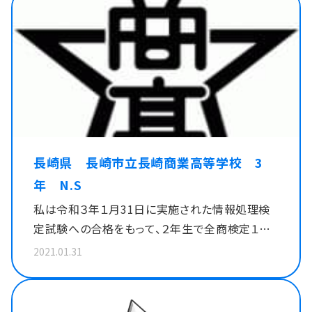
しかったです。 私が取得に最も苦労した検定は、
会計実務検定と情報処理検定プログラミング部
門です。私は進学コースに在籍しているので、どち
らの検定も授業で習うことがなく、自力で勉強を
しなくてはなりませんでした。会計実務検定の勉
強は、夏休みから開始しましたが、初めは問題の
意味すら分からず、とにかく１問ごとに解き方を調
べるようにしました。毎日少しずつ過去問を調べ
長崎県 長崎市立長崎商業高等学校 3
ながら解くことで少しずつ問題が解けるようにな
年 N.S
ってきて、検定の１か月前に初めて合格点を越え
私は令和３年１月31日に実施された情報処理検
ることができました。 検定日は文化祭の翌日だっ
定試験への合格をもって、２年生で全商検定１級
たので、前日にはあまり勉強できませんでしたが、
の９冠を達成することができました。また、同年10
夏からの積み重ねが自信に繋がり、無事に合格す
2021.01.31
月には会計実務検定試験に合格し、全商検定全
ることができました。情報処理検定プログラミング
科目合格を達成しました。これは長崎県内では初
部門は、会計実務検定以上に問題が理解できず、
の事例なので、このような結果を残すことができ、
受かるのは無理だと半ば諦めかけたほどでした。