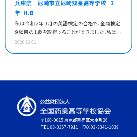
兵庫県 尼崎市立尼崎双星高等学校 3
ました。 私が検定を取得するのに特に苦労した
から、全科目合格を目標に据えることを決心でき
年 H.B
のは英語検定です。2年生の9月に取得を目指し夏
ずにいたときも、先生方が背中を押してくださった
私は令和２年９月の英語検定の合格で、全商検定
休みから勉強を始めました。夏休みの初めに解い
ため、最後まで諦めずに取り組むことができたの
９種目の１級を取得することができました。私は、
た過去問では40点と合格点には程遠く、夏休みは
だと思います。 以前、長崎県内で初めて２年時
入学当初から９冠をとることを目標にしていたの
毎日朝と夜、英単語をするようにしていました。し
での９種目１級合格を達成された先輩の背中を追
2020.10.01
で、合格がわかったときはとても嬉しかったです。
かし夏休みの終わりに解いた過去問では50点で
いかけるうちに、努力を重ね、目標を確実に達成し
私が取得するのに最も苦労した検定は、英語検定
約1か月間毎日継続して勉強してきたのに10点し
ていく喜びや、自ら学びを深める楽しさを感じられ
です。私は英語が得意ではありません。リスニング
か点数が上がらず絶望的な気持ちでした。それか
るようになりました。検定合格を目指す中で培っ
や長文を読むことが苦手で何回も検定に落ちまし
らもなかなか点数が上がらず周りの人からも「今
た、学びに対する積極的な姿勢は、大学進学後の
た。最初、長文問題は自分の分からない単語ばか
回は難しいかもしれないね」といわれ正直諦めそ
学びにも活かしていきたいと思います。また、検定
りで、繰り返し意味を調べました。何回も調べた単
うになりました。しかし自分で掲げた目標を思い
の指導をしてくださった先生方、日頃から気にか
語を集めた単語帳を作り、自分が覚えていない単
出し、絶対に達成したいという強い意志を持って
け、見守ってくださった先生方、友人に感謝したい
語を集中的に勉強しました。また、英語の先生に
勉強を続けることによって合格することができま
と思います。
問題の解説をしていだだきました。そして英語検
した。 検定の勉強は部活動がとても忙しかった
〒160-0015 東京都新宿区大京町26
定に合格することができました。私はたくさんの検
ため、休み時間などの隙間時間で勉強したり、朝
TEL 03-3357-7911 FAX 03-3341-1039
定に挑戦して、最後まで諦めず努力することの大
早く起きて勉強をしていました。今思えば時間が