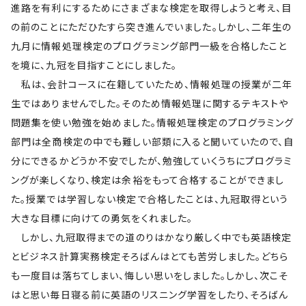
進路を有利にするためにさまざまな検定を取得しようと考え、目
の前のことにただひたすら突き進んでいました。しかし、二年生の
九月に情報処理検定のプログラミング部門一級を合格したこと
を境に、九冠を目指すことにしました。
私は、会計コースに在籍していたため、情報処理の授業が二年
生ではありませんでした。そのため情報処理に関するテキストや
問題集を使い勉強を始めました。情報処理検定のプログラミング
部門は全商検定の中でも難しい部類に入ると聞いていたので、自
分にできるかどうか不安でしたが、勉強していくうちにプログラミ
ングが楽しくなり、検定は余裕をもって合格することができまし
た。授業では学習しない検定で合格したことは、九冠取得という
大きな目標に向けての勇気をくれました。
しかし、九冠取得までの道のりはかなり厳しく中でも英語検定
とビジネス計算実務検定そろばんはとても苦労しました。どちら
も一度目は落ちてしまい、悔しい思いをしました。しかし、次こそ
はと思い毎日寝る前に英語のリスニング学習をしたり、そろばん