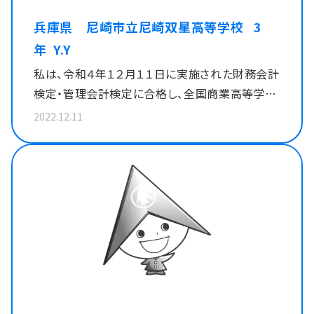
と思うようになりました。 私は、進学コースに
兵庫県 尼崎市立尼崎双星高等学校 3
在籍しているので、授業では習わない科目が多く、
年 Y.Y
自力で勉強をする必要がありました。特に、情報
私は、令和４年１２月１１日に実施された財務会計
処理検定ビジネス情報部門では、聞き慣れない専
検定・管理会計検定に合格し、全国商業高等学校
門用語や複雑な関数に、なかなか応用が利かず、
協会が主催する９種目の検定試験１級に合格し、
何度問題を解き直し勉強しても点数が伸びなか
2022.12.11
９冠を達成することができました。 進路のために
ったため、心が折れそうになることもありました。
なるべく多くの検定をとったほうがいいとは思って
ですが、そのようなときに分からないところを教え
はいましたが、はじめは商業に全く興味がなく、な
合い、高め合えるクラスメイトがいたことはもちろ
かなか積極的に検定に取り組むことができません
ん、昼休みや放課後を利用して個別に指導をして
でした。私が9冠を目指すようになったきっかけは
くださる先生方がいたことは、私にとって検定合
２，３年生の時に同じクラスになった友達が誰より
格への大きな支えとなりました。珠算検定におい
も検定試験を頑張っていて、真剣に取り組んでい
ては、全く経験も知識もない状態からのスタート
る姿がとてもかっこよく、私も負けずに頑張りたい
でしたが、基礎から先生が丁寧に指導をしてくだ
と思ったからです。そこから9冠かつ、すべて一発で
さったため、自信を持って検定に臨むことができ
合格するという目標を立てて検定試験に取り組み
ました。３年生になり、進路実現との両立の難しさ