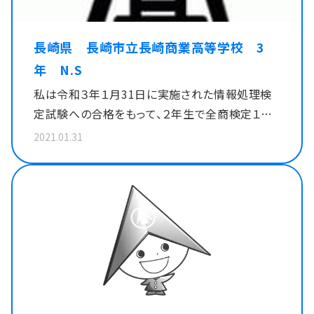
長崎県 長崎市立長崎商業高等学校 3
年 N.S
私は令和３年１月31日に実施された情報処理検
定試験への合格をもって、２年生で全商検定１級
の９冠を達成することができました。また、同年10
2021.01.31
月には会計実務検定試験に合格し、全商検定全
科目合格を達成しました。これは長崎県内では初
の事例なので、このような結果を残すことができ、
とても嬉しく思います。 高校入学当初は、「私に
できるはずがない」と、９冠達成すら目標としてい
ませんでした。ですが、１年生の頃から積極的に受
検をする環境を先生方がつくってくださったため、
全商の検定に１つ、また１つと合格していくうちに、
もっと上を目指したい、多くの検定に挑戦したい、