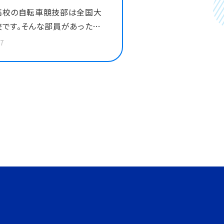
高校の自転車競技部は全国大
です。そんな部員があったら
形にしました。きっかけは課題
27
商品開発を考えるでした。地元
上手に活用できないか考えてい
、コスメを手がける地元の企業
カルファクトリー」さんと関わる
きました。 普段高価なマッサ
イルを少しでも安く提供できな
のオイルを使用することでパフ
スの向上に繋げられないか、と
スリート目線の商品となって
います。 詳細はこちら