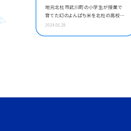
地元北杜市武川町の小学生が授業で
育てた幻のよんぱち米を北杜の高校生
が商品開発。お米をイメージした新食
2024.05.28
感の白いロールケーキが誕生しまし
た。米粒入りの和風テイストともちもち
感、小学生から高校生へと地域の繋が
りが生んだ一品です。 詳細はこちら