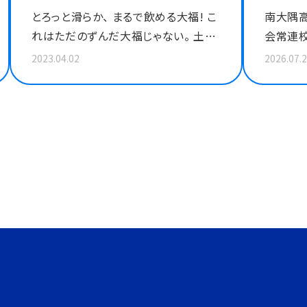
とろっと滑らか、 まるで飲める大福! こ
南大隅
れはただのずんだ大福じゃない。 土を
会常連校
耕し種を植え無農薬で育て、収穫した
いいなを
2023.04.02
2026.07.
枝豆はその日のうちに茹でたものを一
研究で
粒一粒皮を手剥きする。 お菓子になる
の物を
までの全てに手をかけ､心を込めてい
たところ
ます。 無農薬! 青大豆! 手づくり! 真心
「ボタニ
こめた逸品。 「全ての人の努力をこの
ことがで
一品に｣ 「飲めるくらい柔らかい大福」
ージオ
このコンセプトが伝わる商品名とキャ
いか、こ
ッチコピー、パッケージで伝わるような
ォーマン
キャラクターの考案を高校生チームが
いったア
考えました。 詳細はこちら