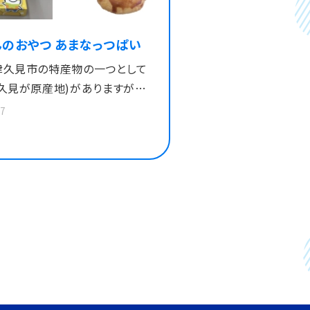
んのおやつ あまなっつぱい
津久見市の特産物の一つとして
久見が原産地)がありますが、
栽培する専業農家が減少してい
17
こで商品開発(２年生)の授業に
、津久見の特産品である甘夏の
向上と、津久見定番のお土産を
て、甘夏を使用した商品開発を
もから高齢の方ま
い世代でご愛顧いただけるよ
しさ、食べやすさ、見た目、ネー
パッケージデザイン等細部にま
でこだわりました。 詳細はこちら