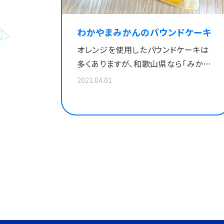
わかやまみかんのパウンドケーキ
オレンジを使用したパウンドケーキは
多くありますが、和歌山県なら「みか
ん」ということで、和歌山のみかんを使
2021.04.01
用した、今までにないパウンドケーキを
作りました。パウンドケーキは丸型でみ
かんをイメージしています。優しい酸味
と甘さが絶妙でしっとりジューシーな
パウンドケーキです。 １個 ２００円（税
込） 詳細はこちら