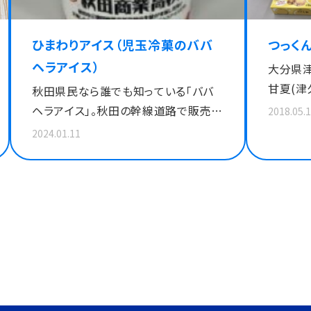
ひまわりアイス（児玉冷菓のババ
つっく
ヘラアイス）
大分県
甘夏(津
秋田県民なら誰でも知っている「ババ
甘夏を
ヘラアイス」。秋田の幹線道路で販売し
2018.05.
ます。そ
ている氷菓で、黄色のバナナ味とピンク
2024.01.11
おいて
のいちご味があり、この２色をバラの花
認知度
のように飾る盛り付けは「バラ盛り」と
目指し
呼ばれています。夏の風物詩として昔
企画しました。 子ど
から知られるババヘラアイスをチョコ
で幅広
味にアレンジし、ひまわりのような色合
う、おい
いにまとめました。 ＡＫＩＳＨＯＰギフト
ミング、
班が、秋田の魅力発信を目指して、企
画・開発した商品です。 詳細はこちら