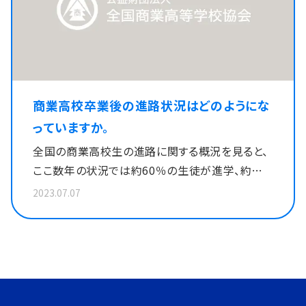
商業高校卒業後の進路状況はどのようにな
っていますか。
全国の商業高校生の進路に関する概況を見ると、
ここ数年の状況では約60％の生徒が進学、約
30％の生徒が就職をしています。特に近年では、
2023.07.07
進学する生徒が増加しており、これは商業高校で
取得した資格を活かし、学校推薦型選抜、あるい
は総合型選抜による進学者が増えてきているから
だと思われます。また、商学系の大学に進学した
場合には、基礎的な科目は高校時に学習をしてい
るので、進学してからの学習活動にも大いにプラ