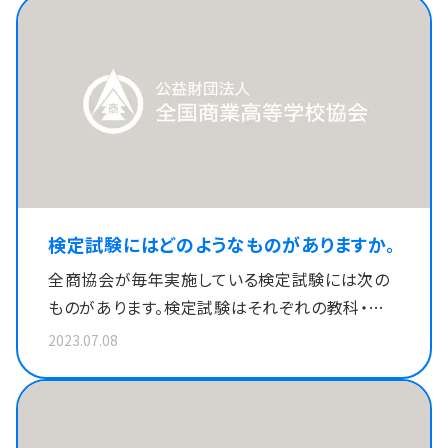
検定試験にはどのようなものがありますか。
全商協会が毎年実施している検定試験には次の
ものがあります。検定試験はそれぞれの教科・科
目の目標を達成することを目指して、商業高校の
2023.07.08
生徒の技術や専門知識の向上を図るために実施
されています。 ビジネス計算 情報処理 管理会計
簿記 商業経済 ビジネスコミュニケーション ビジ
ネス文書 財務諸表分析 英語 財務会計