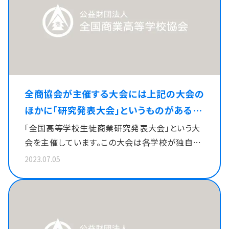
全商協会が主催する大会には上記の大会の
ほかに「研究発表大会」というものがあると
聞いたのですが、どのような大会ですか。
「全国高等学校生徒商業研究発表大会」という大
会を主催しています。この大会は各学校が独自で
商業に関する研究テーマを設定し、その研究の成
2023.07.05
果を発表する大会です。「課題研究」という授業で
取り組んだり、「商業研究部」という部活動で取り
組んだりと、その参加形態はさまざまですが、地域
の予選会を経た全国9ブロックを代表する約20校
で、開催しています。